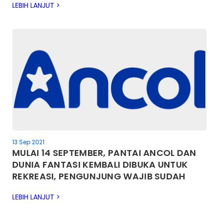
LEBIH LANJUT >
13 Sep 2021
MULAI 14 SEPTEMBER, PANTAI ANCOL DAN
DUNIA FANTASI KEMBALI DIBUKA UNTUK
REKREASI, PENGUNJUNG WAJIB SUDAH
VAKSIN DAN GUNAKAN APLIKASI
LEBIH LANJUT >
PEDULILINDUNGI