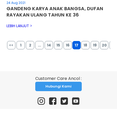
24 Aug 2021
GANDENG KARYA ANAK BANGSA, DUFAN
RAYAKAN ULANG TAHUN KE 36
LEBIH LANJUT >
<<
1
2
...
14
15
16
17
18
19
20
...
Customer Care Ancol :
Hubungi Kami