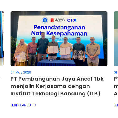
04 May 2026
01
k
PT Pembangunan Jaya Ancol Tbk
P
menjalin Kerjasama dengan
m
Institut Teknologi Bandung (ITB)
A
R
LEBIH LANJUT >
LE
A
T