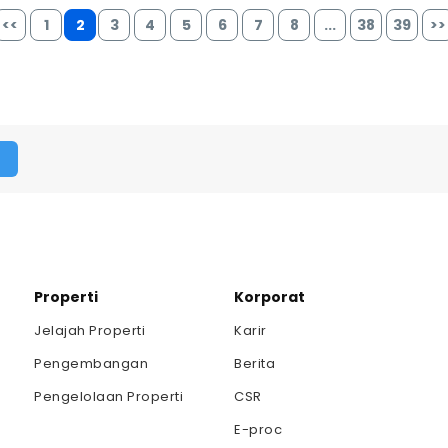
<<
1
2
3
4
5
6
7
8
...
38
39
>>
Properti
Korporat
Jelajah Properti
Karir
Pengembangan
Berita
Pengelolaan Properti
CSR
E-proc