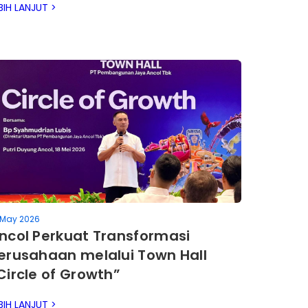
BIH LANJUT >
 May 2026
ncol Perkuat Transformasi
erusahaan melalui Town Hall
Circle of Growth”
BIH LANJUT >