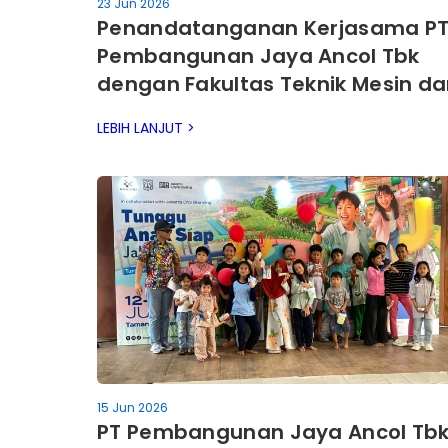
23 Jun 2026
Penandatanganan Kerjasama P
Pembangunan Jaya Ancol Tbk
dengan Fakultas Teknik Mesin d
Dirgantara – Institut Teknologi
LEBIH LANJUT >
Bandung (FTMD ITB)
15 Jun 2026
PT Pembangunan Jaya Ancol Tb