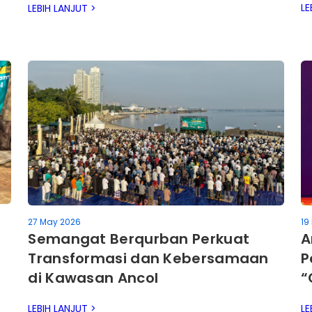
LE
LEBIH LANJUT >
27 May 2026
19
Semangat Berqurban Perkuat
A
Transformasi dan Kebersamaan
P
di Kawasan Ancol
“
LEBIH LANJUT >
LE