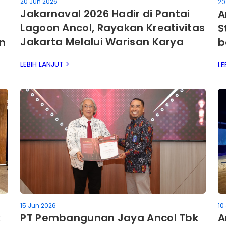
20 Jun 2026
20
Jakarnaval 2026 Hadir di Pantai
T
A
Lagoon Ancol, Rayakan Kreativitas
S
Jakarta Melalui Warisan Karya
an
b
Anak Bangsa
K
LEBIH LANJUT >
LE
D
15 Jun 2026
10
k
PT Pembangunan Jaya Ancol Tbk
A