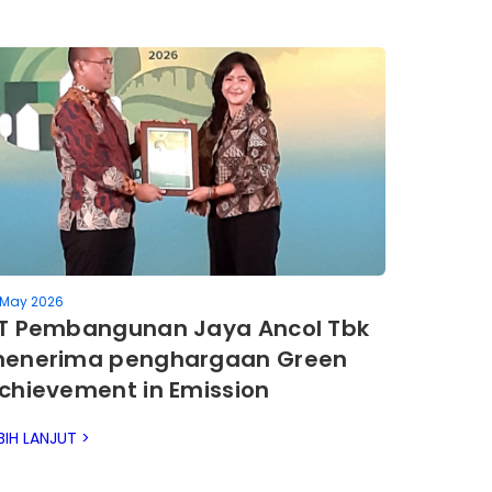
 May 2026
T Pembangunan Jaya Ancol Tbk
enerima penghargaan Green
chievement in Emission
eduction & Diamond
BIH LANJUT >
chievement in Emission
ransperancy 2026