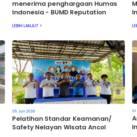
menerima penghargaan Humas
M
Indonesia - BUMD Reputation
I
Awards 2026
LEBIH LANJUT >
LE
01
05 Jun 2026
A
Pelatihan Standar Keamanan/
I
Safety Nelayan Wisata Ancol