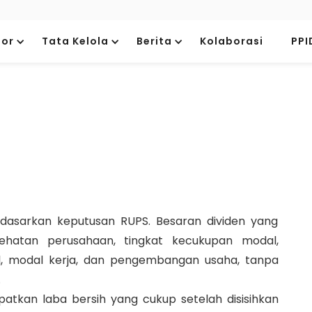
tor
Tata Kelola
Berita
Kolaborasi
PPI
rdasarkan keputusan RUPS. Besaran dividen yang
sehatan perusahaan, tingkat kecukupan modal,
l, modal kerja, dan pengembangan usaha, tanpa
.
atkan laba bersih yang cukup setelah disisihkan