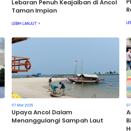
P
Lebaran Penuh Keajaiban di Ancol
R
Taman Impian
LE
LEBIH LANJUT >
07 Mar 2025
07
Upaya Ancol Dalam
A
Menanggulangi Sampah Laut
B
H