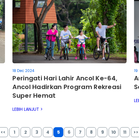
18 Dec 2024
19
Peringati Hari Lahir Ancol Ke-64,
A
Ancol Hadirkan Program Rekreasi
S
Super Hemat
LE
LEBIH LANJUT >
<<
1
2
3
4
5
6
7
8
9
10
11
>>