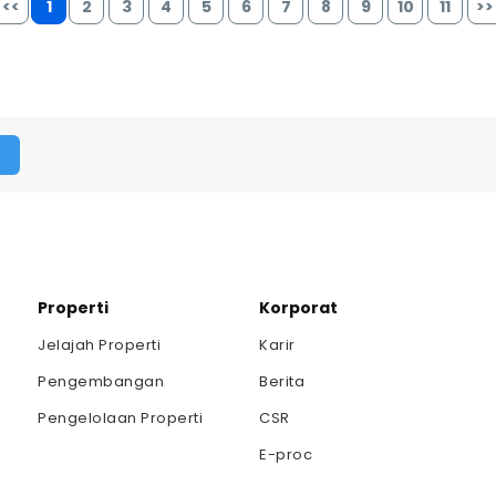
<<
1
2
3
4
5
6
7
8
9
10
11
>>
Properti
Korporat
Jelajah Properti
Karir
Pengembangan
Berita
Pengelolaan Properti
CSR
E-proc