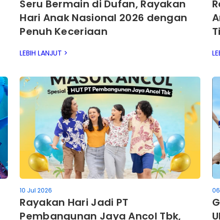
Seru Bermain di Dufan, Rayakan
R
Hari Anak Nasional 2026 dengan
A
Penuh Keceriaan
T
k
LEBIH LANJUT >
LE
10 Jul 2026
06
Rayakan Hari Jadi PT
G
Pembangunan Jaya Ancol Tbk,
U