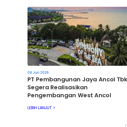
09 Jun 2026
PT Pembangunan Jaya Ancol Tb
Segera Realisasikan
Pengembangan West Ancol
Waterfront Seluas 65 Hektare
LEBIH LANJUT >
Melalui Pelaksanaan Pemilihan
Mitra Stategis