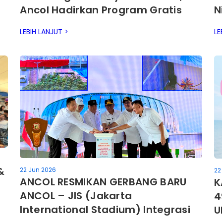
Ancol Hadirkan Program Gratis
N
Masuk untuk Masyarakat pada 10
k
LEBIH LANJUT >
LE
Juli 2026
&
22 Jun 2026
22
ANCOL RESMIKAN GERBANG BARU
K
ANCOL – JIS (Jakarta
4
International Stadium) Integrasi
U