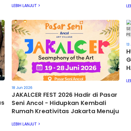
Kawasan Menuju Ekosistem
I
LEBIH LANJUT >
LE
Destinasi Jakarta Utara
13
H
G
H
W
LE
J
18 Jun 2026
JAKALCER FEST 2026 Hadir di Pasar
as
Seni Ancol - Hidupkan Kembali
Rumah Kreativitas Jakarta Menuju
5 Abad Kota Jakarta
LEBIH LANJUT >