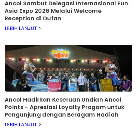
Ancol Sambut Delegasi Internasional Fun
Asia Expo 2026 Melalui Welcome
Reception di Dufan
LEBIH LANJUT >
Ancol Hadirkan Keseruan Undian Ancol
Points - Apresiasi Loyalty Progam untuk
Pengunjung dengan Beragam Hadiah
Menarik
LEBIH LANJUT >